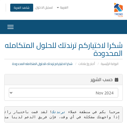
العربية
تسجيل الدخول
شاهد العربة
Toggle
gation
شكرا لاختياركم ترندتك للحلول المتكامله
المحدودة
البوابة الرئيسية
أخبار وإعلانات
شكرا لاختياركم ترندتك للحلول المتكامله المحدودة
حسب الشهر
مرحبا بكم في منطقة عملاء 
ترندتك
إذا واجهتك مشكلة في أي وقت، فإن فريق الدعم لدينا متاح على مدار 24 ساعة طوال أيام الأسبوع لمساعدتك. 