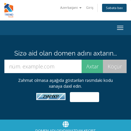
Azerbaijani
Giriş
Səbətə bax
Naviq
keçid
Sizə aid olan domen adını axtarın...
Zəhmət olmasa aşağıda göstərilən rəsmdəki kodu
xanaya daxil edin.
DOMEN ADI QEYDIYYATDAN KEÇIRT