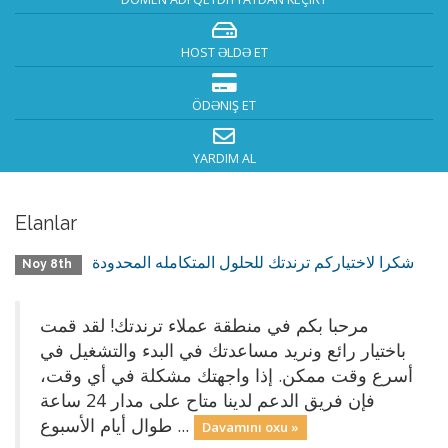
HOST ƏLDƏ ET
ÖDƏNIŞ ET
YARDIM AL
Elanlar
شكرا لاختياركم ترندتك للحلول المتكامله المحدودة
Noy 8th
مرحبا بكم في منطقة عملاء ترندتك! لقد قمت
باختيار رائع ونريد مساعدتك في البدء والتشغيل في
أسرع وقت ممكن. إذا واجهتك مشكلة في أي وقت،
فإن فريق الدعم لدينا متاح على مدار 24 ساعة
طوال أيام الأسبوع ...
Davamını oxu »