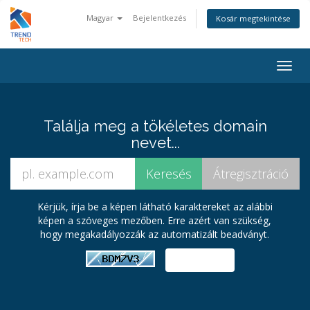
Magyar
Bejelentkezés
Kosár megtekintése
Váltá
a
navig
Találja meg a tökéletes domain
nevet...
Kérjük, írja be a képen látható karaktereket az alábbi
képen a szöveges mezőben. Erre azért van szükség,
hogy megakadályozzák az automatizált beadványt.