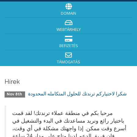
DOMAIN
WEBTÁRHELY
BEFIZETÉS
TÁMOGATÁS
Hírek
شكرا لاختياركم ترندتك للحلول المتكامله المحدودة
Nov 8th
مرحبا بكم في منطقة عملاء ترندتك! لقد قمت
باختيار رائع ونريد مساعدتك في البدء والتشغيل في
أسرع وقت ممكن. إذا واجهتك مشكلة في أي وقت،
فإن فريق الدعم لدينا متاح على مدار 24 ساعة