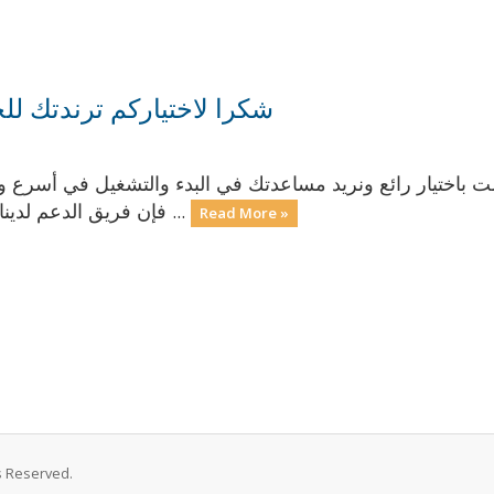
شكرا لاختياركم ترندتك لل
قمت باختيار رائع ونريد مساعدتك في البدء والتشغيل في أس
فإن فريق الدعم لدينا متاح على مدار 24 ساعة طوال أيام الأسبوع ...
Read More »
 استضافة ترندتك. All Rights Reserved.