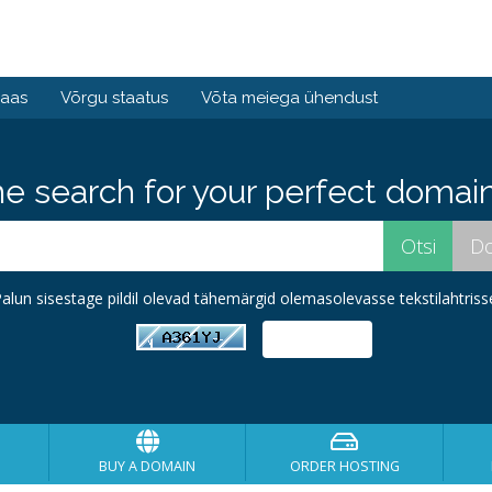
baas
Võrgu staatus
Võta meiega ühendust
he search for your perfect domain
alun sisestage pildil olevad tähemärgid olemasolevasse tekstilahtriss
BUY A DOMAIN
ORDER HOSTING