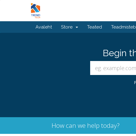
Avaleht
Store
Teated
Teadmiste
Begin t
P
How can we help today?