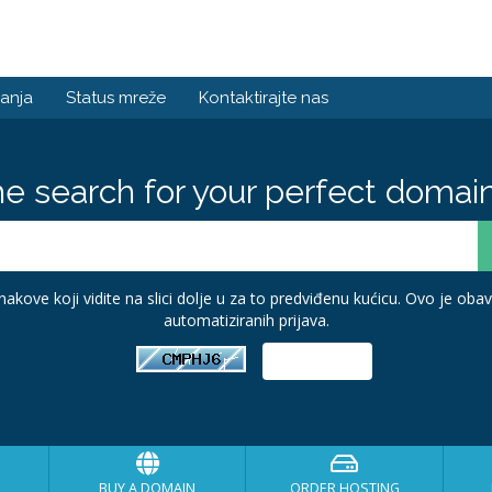
anja
Status mreže
Kontaktirajte nas
he search for your perfect domain
akove koji vidite na slici dolje u za to predviđenu kućicu. Ovo je ob
automatiziranih prijava.
BUY A DOMAIN
ORDER HOSTING