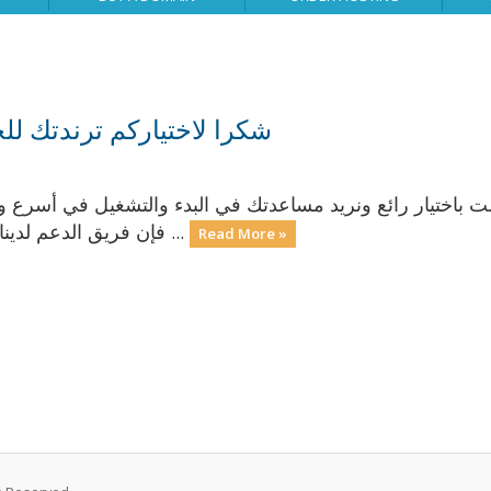
شكرا لاختياركم ترندتك لل
قمت باختيار رائع ونريد مساعدتك في البدء والتشغيل في أس
فإن فريق الدعم لدينا متاح على مدار 24 ساعة طوال أيام الأسبوع ...
Read More »