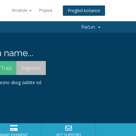
Hrvatski
Prijava
Pregled košarice
Račun
 name...
avezno zbog zaštite od
MAKE PAYMENT
GET SUPPORT