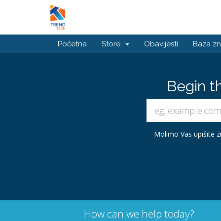
Početna
Store
Obavijesti
Baza zn
Begin t
Molimo Vas upišite zn
How can we help today?